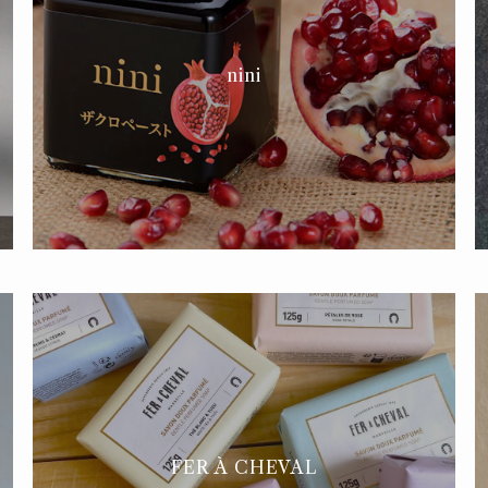
nini
FER À CHEVAL