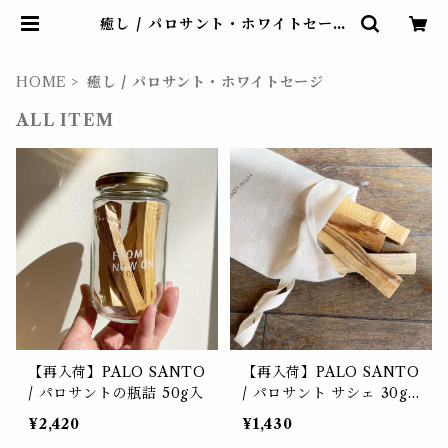
癒し / パロサント・ホワイトセージ
| FROM NOW ON... フロムナウ
オン 自由が丘
HOME
癒し / パロサント・ホワイトセージ
ALL ITEM
【再入荷】PALO SANTO
【再入荷】PALO SANTO
/ パロサントの瓶詰 50g入
/ パロサント サシェ 30g
入
¥2,420
¥1,430