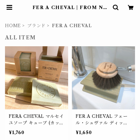
FER A CHEVAL | FROM NO
W ON... フロムナウオン 自由が丘
HOME
ブランド
FER A CHEVAL
ALL ITEM
FERA CHEVAL マルセイ
FER A CHEVAL フェー
ユソープ キューブ (カット
ル・シュヴァル ディッシ
タイプ) 65g×４【価格改
ュソープ
¥1,760
¥1,650
定】