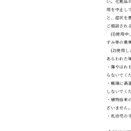
い。化粧品
用を中止し
と、症状を
ご相談され
(1)使用中
ずみ等の異
(2)使用
あらわれた
・傷やはれ
らないでく
・極端に高
しないでく
・植物由来
ざいません
・乳幼児の