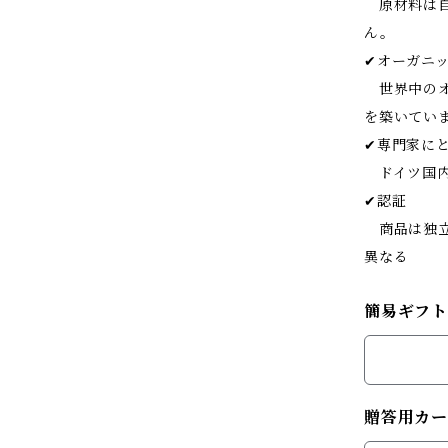
原材料は自
ん。
✔︎オーガニ
世界中のオ
を築いてい
✔︎専門家
ドイツ国内
✔︎認証
商品は独立
異なる
簡易ギフト
贈答用カ