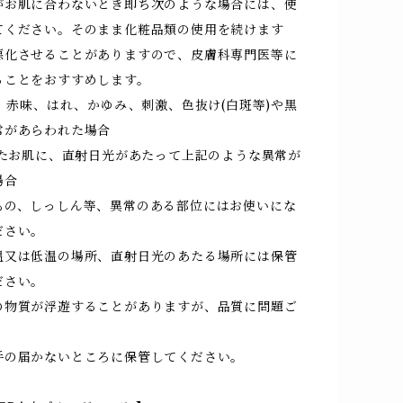
がお肌に合わないとき即ち次のような場合には、使
てください。そのまま化粧品類の使用を続けます
悪化させることがありますので、皮膚科専門医等に
ることをおすすめします。
、赤味、はれ、かゆみ、刺激、色抜け(白斑等)や黒
常があらわれた場合
したお肌に、直射日光があたって上記のような異常が
場合
もの、しっしん等、異常のある部位にはお使いにな
ださい。
温又は低温の場所、直射日光のあたる場所には保管
ださい。
の物質が浮遊することがありますが、品質に問題ご
。
手の届かないところに保管してください。