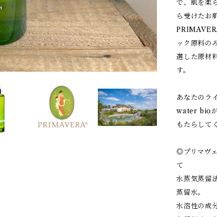
で、肌を柔
ら受けたお
PRIMAV
ック原料の
選した原材
す。
あなたのライフ
water 
もたらして
◎プリマヴ
て
水蒸気蒸留
蒸留水。
水溶性の成