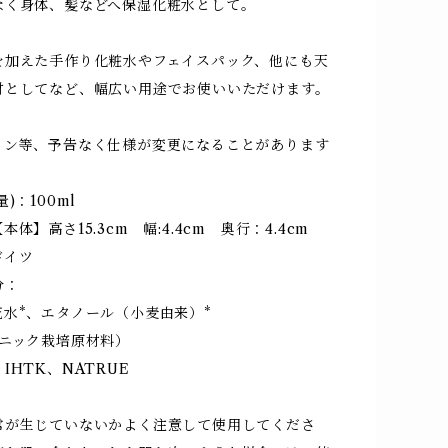
なく身体、髪などへ保湿化粧水として。
を加えた手作り化粧水やフェイスパック、他にも天
材としてなど、幅広い用途でお使いいただけます。
イン等、予告なく仕様が変更になることがあります
)：100ml
体】高さ15.3cm 幅:4.4cm 奥行：4.4cm
ドイツ
分：
花水*、エタノール（小麦由来）*
ガニック栽培原材料）
IHTK、NATRUE
：
常が生じていないかよく注意して使用してくださ