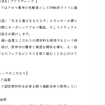
VERA / プリマヴェーラ 】
ラはアロマ業界の先駆者として1986年ドイツに誕
。
希望」「生きる喜びをもたらす」エネルギーの源と
目標にオーガニックアロマ製品、そしてナチュラル
製品をお届けします。
り高い品質とこだわりの原材料を使用するという明
り続け、世界中の農家と親密な関係を保ち、人・自
考えたフェアなビジネスを取り組むことを心がけて
ヴェーラのこだわり】
ック品質
ク認定原材料を出来る限り高配合率で使用してい
然由来