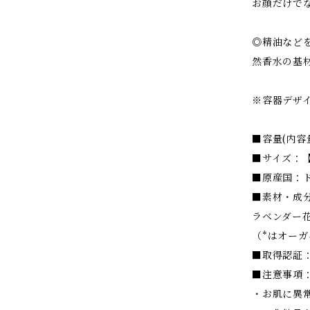
お顔だけで
◎精油など
然香水の基
※容器デザ
■容量(内容量
■サイズ：【本
■原産国：
■素材・成
ラベンダー
（*はオー
■取得認証：
■注意事項
・お肌に異