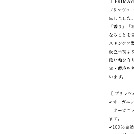
【 PRIMA
プリマヴェー
生しました
「香り」「
なることを
スキンケア
設立当初よ
確な軸を守
然・環境を
います。
【 プリマ
✔︎オーガニ
オーガニッ
ます。
✔︎100％自