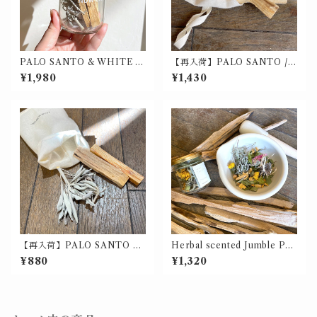
PALO SANTO & WHITE S
【再入荷】PALO SANTO /
AGE / パロサントとホワイト
パロサント サシェ 30g入
¥1,980
¥1,430
セージの瓶詰
【再入荷】PALO SANTO &
Herbal scented Jumble PA
WHITE SAGE / パロサント
LO SANTO / ハーバルセンテ
¥880
¥1,320
とホワイトセージ サシェ P15
ッドジャンブル パロサント
g ＆ W3g入
（ポプリ）【価格改訂】