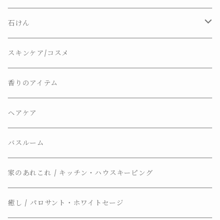
石けん
ナチュラルソープ
スキンケア/コスメ
ソープディッシュ
香りのアイテム
ヘアケア
バスルーム
家のあれこれ / キッチン・ハウスキーピング
癒し / パロサント・ホワイトセージ