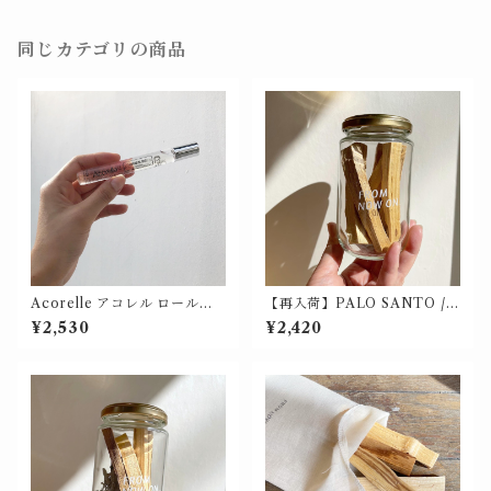
同じカテゴリの商品
Acorelle アコレル ロールオ
【再入荷】PALO SANTO /
ンフレグランス 10ml【オーガ
パロサントの瓶詰 50g入
¥2,530
¥2,420
ニック】