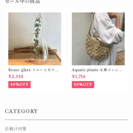
セール中の商品
Reuse glass リユースガラス
Aquatic plants 水草メッシュ
カバー コーン シェイプ L
バッグ
¥2,310
¥1,716
40%OFF
40%OFF
CATEGORY
日焼け対策