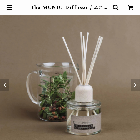
the MUNIO Diffuser / ムニオ
デュフューザー | FROM NOW O
N... フロムナウオン 自由が丘