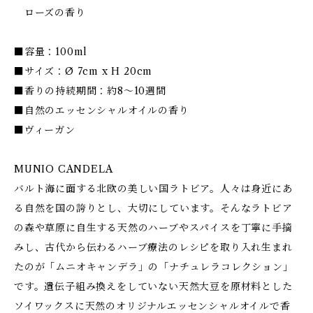
ローズの香り
■容量：100ml
■サイズ：Ø 7cm x H 20cm
■香りの持続期間：約8～10週間
■自然のエッセンシャルオイルの香り
■ヴィーガン
MUNIO CANDELA
バルト海に面する北欧の美しい国ラトビア。人々は身近にあ
る自然を国の誇りとし、大切にしています。そんなラトビア
の森や草原に自生する天然のハーブやスパイスを丁寧に手摘
みし、古代から伝わるハーブ療法のレシピを取り入れ生まれ
たのが「ムニオキャンデラ」の「ナチュレラコレクション」
です。遺伝子組み換えをしていない天然大豆を原材料とした
ソイワックスに天然のオリジナルエッセンシャルオイルで香