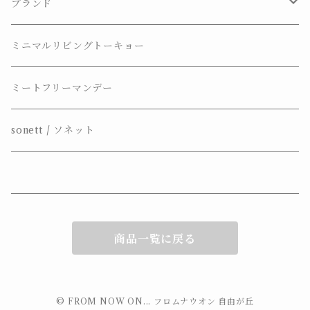
ギフトセット
ブランド
BOOMING_BOB
ミニマルリビングトーキョー
Marius Fabre
ミートフリーマンデー
L’olivier Bio
sonett / ソネット
sonett
nini
商品一覧に戻る
Naturopian
SAVONNERIE DE BORMES
© FROM NOW ON... フロムナウオン 自由が丘