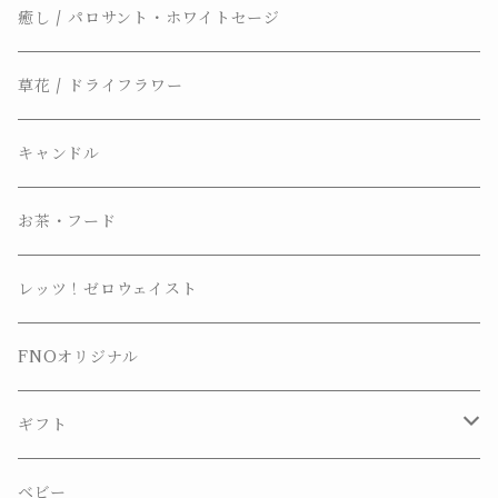
癒し / パロサント・ホワイトセージ
草花 / ドライフラワー
キャンドル
お茶・フード
レッツ！ゼロウェイスト
FNOオリジナル
ギフト
プチギフト
ベビー