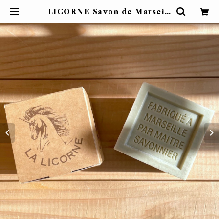
LICORNE Savon de Marseill
e / リコーヌ マルセイユソープ XL
| FROM NOW ON... フロムナウ
オン 自由が丘