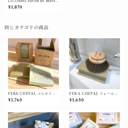
LICORNE Savon de Marsei
lle / リコーヌ マルセイユソー
¥1,870
プ XL
同じカテゴリの商品
FERA CHEVAL マルセイユ
FER A CHEVAL フェール・
ソープ キューブ (カットタイ
シュヴァル ディッシュソープ
¥1,760
¥1,650
プ) 65g×４【価格改定】