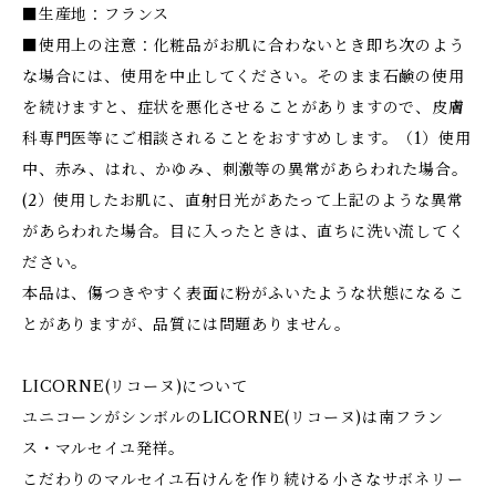
■生産地：フランス
■使用上の注意：化粧品がお肌に合わないとき即ち次のよう
な場合には、使用を中止してください。そのまま石鹸の使用
を続けますと、症状を悪化させることがありますので、皮膚
科専門医等にご相談されることをおすすめします。（1）使用
中、赤み、はれ、かゆみ、刺激等の異常があらわれた場合。
(2）使用したお肌に、直射日光があたって上記のような異常
があらわれた場合。目に入ったときは、直ちに洗い流してく
ださい。
本品は、傷つきやすく表面に粉がふいたような状態になるこ
とがありますが、品質には問題ありません。
LICORNE(リコーヌ)について
ユニコーンがシンボルのLICORNE(リコーヌ)は南フラン
ス・マルセイユ発祥。
こだわりのマルセイユ石けんを作り続ける小さなサボネリー