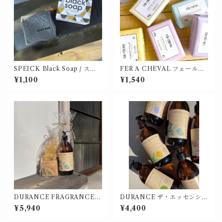
SPEICK Black Soap / スパ
FER A CHEVAL フェール・
イク ブラックソープ
シュヴァル フレグランスソー
¥1,100
¥1,540
プ【価格改定】
DURANCE FRAGRANCE S
DURANCE ザ・エッセンシャ
OAP SET ザ・エッセンシャ
ルズ マルセイユリキッドソー
¥5,940
¥4,400
ルズ マルセイユソープセット
プ【価格改定】
【価格改定】