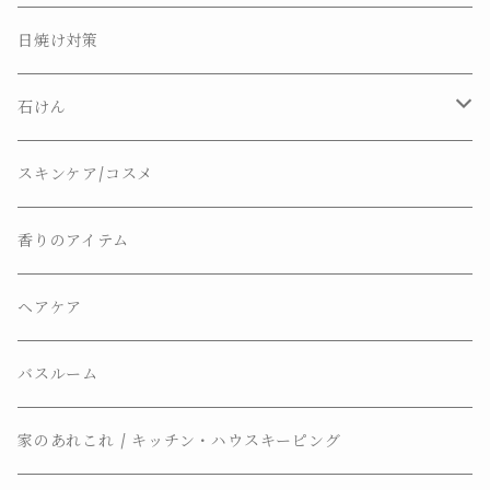
日焼け対策
石けん
ナチュラルソープ
スキンケア/コスメ
ソープディッシュ
香りのアイテム
ヘアケア
バスルーム
家のあれこれ / キッチン・ハウスキーピング