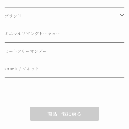
ギフトセット
ブランド
BOOMING_BOB
ミニマルリビングトーキョー
Marius Fabre
ミートフリーマンデー
L’olivier Bio
sonett / ソネット
sonett
nini
商品一覧に戻る
Naturopian