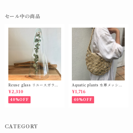
セール中の商品
Reuse glass リユースガラス
Aquatic plants 水草メッシュ
カバー コーン シェイプ L
バッグ
¥2,310
¥1,716
40%OFF
40%OFF
CATEGORY