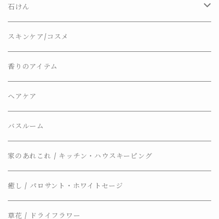
石けん
ナチュラルソープ
スキンケア/コスメ
ソープディッシュ
香りのアイテム
ヘアケア
バスルーム
家のあれこれ / キッチン・ハウスキーピング
癒し / パロサント・ホワイトセージ
草花 / ドライフラワー