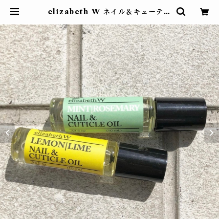
elizabeth W ネイル＆キューティ
クルオイル【価格改定】 | FROM
NOW ON... フロムナウオン 自由
が丘