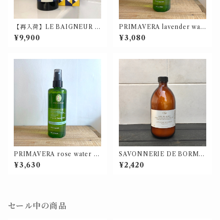
【再入荷】LE BAIGNEUR /
PRIMAVERA lavender wat
ル・ベヌール ナチュラルオイ
er bio / ラベンダーウォータ
¥9,900
¥3,080
ル100ml【価格改定】
ー bio (化粧水) 100ml
PRIMAVERA rose water bi
SAVONNERIE DE BORME
o / ローズウォーター bio (化
S バスソルト600g
¥3,630
¥2,420
粧水) 100ml
セール中の商品