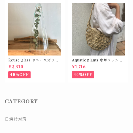
Reuse glass リユースガラス
Aquatic plants 水草メッシュ
カバー コーン シェイプ L
バッグ
¥2,310
¥1,716
40%OFF
40%OFF
CATEGORY
日焼け対策