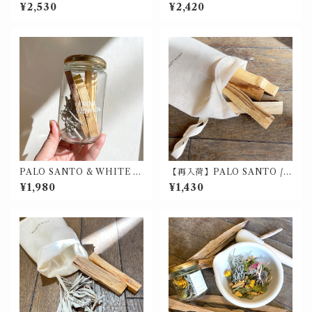
ンフレグランス 10ml【オーガ
パロサントの瓶詰 50g入
¥2,530
¥2,420
ニック】
PALO SANTO & WHITE S
【再入荷】PALO SANTO /
AGE / パロサントとホワイト
パロサント サシェ 30g入
¥1,980
¥1,430
セージの瓶詰