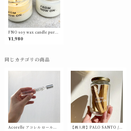
FNO soy wax candle pure /
ソイワックス キャンドルピュ
¥1,980
ア
同じカテゴリの商品
Acorelle アコレル ロールオ
【再入荷】PALO SANTO /