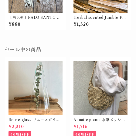
【再入荷】PALO SANTO &
Herbal scented Jumble PA
WHITE SAGE / パロサント
LO SANTO / ハーバルセンテ
¥880
¥1,320
とホワイトセージ サシェ P15
ッドジャンブル パロサント
g ＆ W3g入
（ポプリ）【価格改訂】
セール中の商品
Reuse glass リユースガラス
Aquatic plants 水草メッシュ
カバー コーン シェイプ L
バッグ
¥2,310
¥1,716
40%OFF
40%OFF