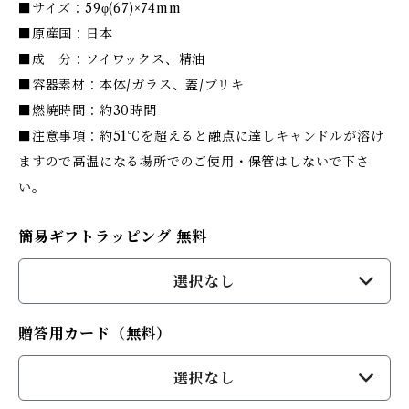
■サイズ：59φ(67)×74mm
■原産国：日本
■成 分：ソイワックス、精油
■容器素材：本体/ガラス、蓋/ブリキ
■燃焼時間：約30時間
■注意事項：約51℃を超えると融点に達しキャンドルが溶け
ますので高温になる場所でのご使用・保管はしないで下さ
い。
簡易ギフトラッピング 無料
選択なし
贈答用カード（無料）
選択なし