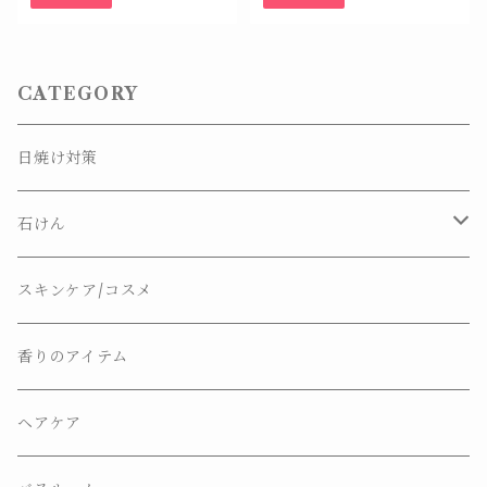
CATEGORY
日焼け対策
石けん
ナチュラルソープ
スキンケア/コスメ
ソープディッシュ
香りのアイテム
ヘアケア