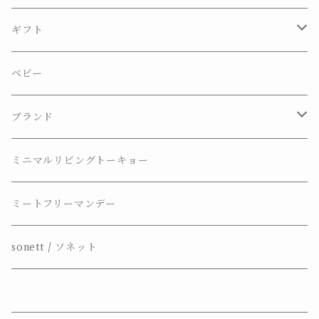
ギフト
プチギフト
ベビー
ギフトセット
ブランド
BOOMING_BOB
ミニマルリビングトーキョー
Marius Fabre
ミートフリーマンデー
L’olivier Bio
sonett / ソネット
sonett