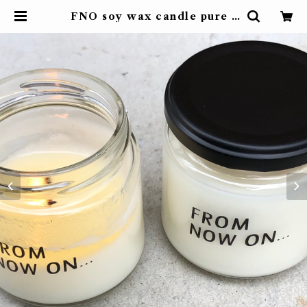
FNO soy wax candle pure /
ソイワックス キャンドルピュア | F
ROM NOW ON... フロムナウオ
ン 自由が丘