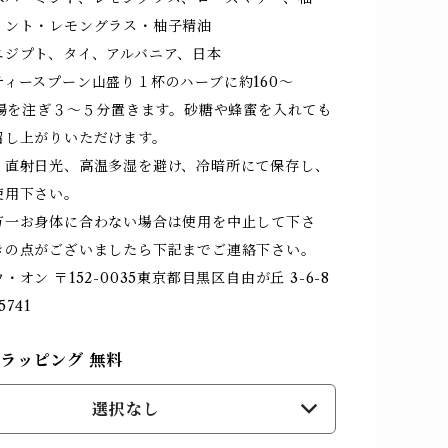
ミント・レモングラス・柚子精油
エジプト、タイ、アルバニア、日本
ィースプーン山盛り１杯のハーブに約160〜
熱湯を注ぎ３〜５分置きます。砂糖や蜂蜜を入れても
召し上がりいただけます。
：直射日光、高温多湿を避け、冷暗所にて保存し、
使用下さい。
万一お身体に合わない場合は使用を中止して下さ
きの点がございましたら下記までご連絡下さい。
オン 〒152-0035東京都目黒区自由が丘 3-6-8
5741
ラッピング 無料
選択なし