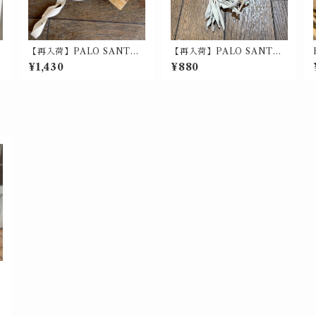
【再入荷】PALO SANTO /
【再入荷】PALO SANTO
イ
パロサント サシェ 30g入
& WHITE SAGE / パロサ
¥1,430
¥880
ントとホワイトセージ サシ
ェ P15g ＆ W3g入