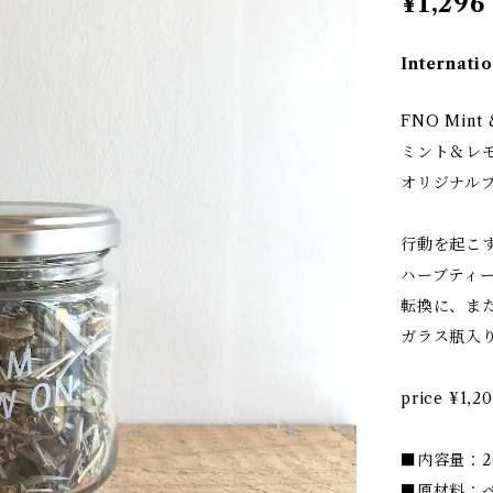
¥1,296
Internatio
FNO Mint &
ミント＆レモ
オリジナル
行動を起こ
ハーブティ
転換に、ま
ガラス瓶入
price ¥1,2
■内容量：2
■原材料：