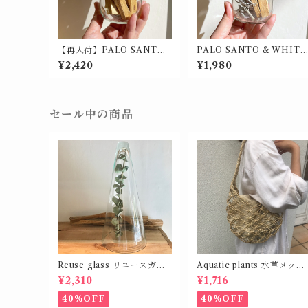
【再入荷】PALO SANTO /
PALO SANTO & WHITE
パロサントの瓶詰 50g入
SAGE / パロサントとホワ
¥2,420
¥1,980
トセージの瓶詰
セール中の商品
Reuse glass リユースガラ
Aquatic plants 水草メッシ
ス カバー コーン シェイプ L
ュバッグ
¥2,310
¥1,716
40%OFF
40%OFF