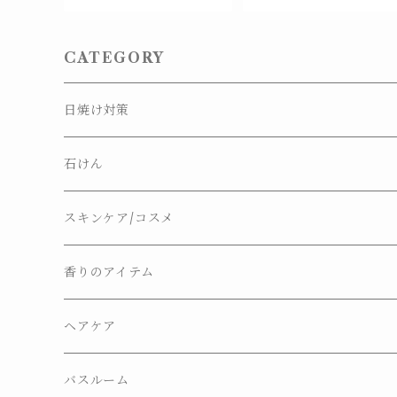
CATEGORY
日焼け対策
石けん
ナチュラルソープ
スキンケア/コスメ
ソープディッシュ
香りのアイテム
ヘアケア
バスルーム