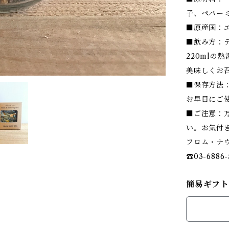
子、ペパー
■原産国：
■飲み方：テ
220mlの
美味しくお
■保存方法
お早目にご
■ご注意：
い。お気付
フロム・ナウ・
☎︎03-6886-
簡易ギフト